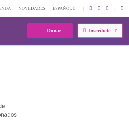
|
|
IENDA
NOVEDADES
ESPAÑOL
Donar
Inscríbete
de
onados