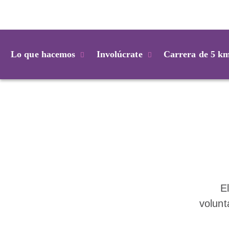
Login
Lo que hacemos
Involúcrate
Carrera de 5 k
E
volun