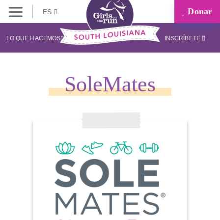
Donar
ES
LO QUE HACEMOS
INSCRÍBETE
SoleMates