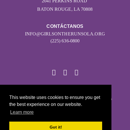
2041 PERKINS ROAD
BATON ROUGE, LA 70808
CONTÁCTANOS
INFO@GIRLSONTHERUNSOLA.ORG
(225) 636-0800
© 2026
This website uses cookies to ensure you get
Girls on the Run - Todos los derechos reservados
the best experience on our website.
POLÍTICA DE PRIVACIDAD
Learn more
Con la tecnología de Pinwheel.us
LOGIN
Got it!