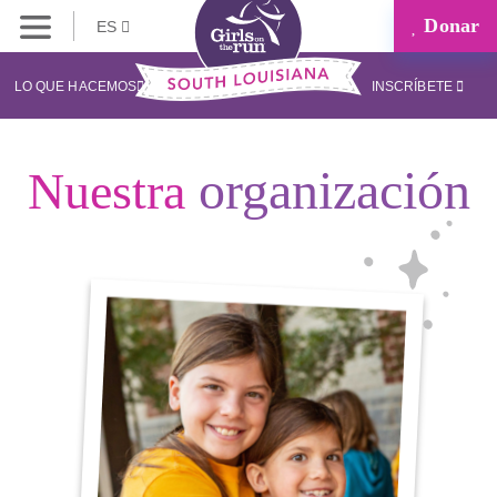
Donar
ES
LO QUE HACEMOS
INSCRÍBETE
organización
Nuestra