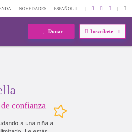
|
|
IENDA
NOVEDADES
ESPAÑOL
Donar
Inscríbete
ella
 de
confianza
udando a una niña a
ilimitado. Le estás